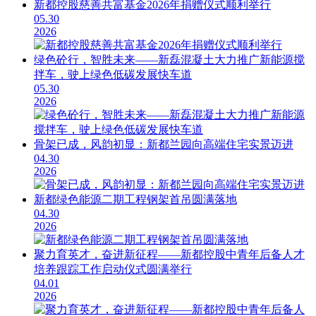
新都控股慈善共富基金2026年捐赠仪式顺利举行
05.30
2026
绿色砼行，智胜未来——新磊混凝土大力推广新能源搅
拌车，驶上绿色低碳发展快车道
05.30
2026
骨架已成，风韵初显：新都兰园向高端住宅实景迈进
04.30
2026
新都绿色能源二期工程钢架首吊圆满落地
04.30
2026
聚力育英才，奋进新征程——新都控股中青年后备人才
培养跟踪工作启动仪式圆满举行
04.01
2026