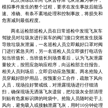
此次演练以车间飞灰暂存库飞灰泄漏为事件，
模拟事件发生的整个过程，要求在发生事故后能迅
速、准确、有条不紊地处理和控制事故，将损失和
危害减到最低程度。
两名运检部巡检人员在日常巡检中发现飞灰车
驾驶员对垃圾灰进行装车的阀门接口突然发生脱落
导致垃圾灰泄漏，一名巡检人员立即戴好口罩对阀
门进行紧急关闭，另一名巡检人员立即拨打电话告
知当班值长，当班值长到场查看后，认为飞灰泄露
量较大，按照应急响应程序，向运检部主任报告。
相关人员到场后，立即启动应急预案。两名抢险人
员穿戴好防护用品，按预案分工合作，疏散下风向
人员，现场拉好警戒线，对泄露现场进行仔细清
扫，确保现场无洒落飞灰遗留，把垃圾灰全部清理
到贴有危废标识牌的吨袋中。抢险人员随时处于上
风向，避免吸入或接触泄露飞灰，用时
10分钟处理