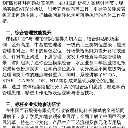
划”四步闭环问题处置流程。在根源剖析与方案研讨环节，现
场实操5WHY分析法、思考罗盘画布等工具，引导学员穿透表
象直击问题本质，把抽象问题转化为可落地执行的具体工作举
措。
二、综合管理技能提升
课程以“管”与“理”的核心差异为切入点，结合鲜活职场案
例，区分高层、中基层管理者、一线员工三类岗位层级，厘清
管理者对上、对下的角色定位，分场景给出能力提升路径或建
议。针对向上沟通、下属管理、突发工作处置等高频管理场
景，讲师组织了迷你企业模拟经营、水泥业务半年度业绩汇报
实景角色扮演实训，让学员换位思考，切身感受不同层级岗位
处理同类工作的难点与侧重点。同时，系统讲解了SCQA、
STAR、GAPSN、OR、NTA等以成果呈现为核心的汇报工
具，通过“整体框架搭配细分工具”的组合运用思路，塑造学员
管理思维，精进工作汇报表达逻辑与语言技巧。
三、标杆企业实地参访研学
在中国巨石股份有限公司行政管理科副科长郭斌的全程陪同
讲解下，参训学员实地参观企业展厅，全面了解了中国巨石发
展沿革、特色企业文化、产品生产工艺流程及多元化应用场