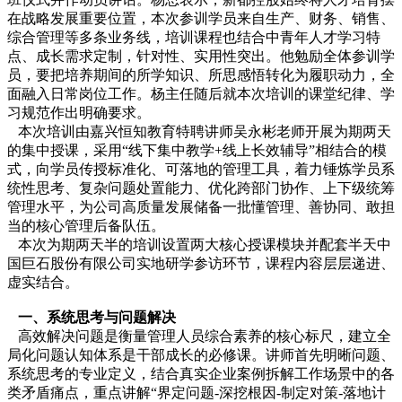
在战略发展重要位置，本次参训学员来自生产、财务、销售、
综合管理等多条业务线，培训课程也结合中青年人才学习特
点、成长需求定制，针对性、实用性突出。他勉励全体参训学
员，要把培养期间的所学知识、所思感悟转化为履职动力，全
面融入日常岗位工作。杨主任随后就本次培训的课堂纪律、学
习规范作出明确要求。
本次培训由嘉兴恒知教育特聘讲师吴永彬老师开展为期两天
的集中授课，采用“线下集中教学+线上长效辅导”相结合的模
式，向学员传授标准化、可落地的管理工具，着力锤炼学员系
统性思考、复杂问题处置能力、优化跨部门协作、上下级统筹
管理水平，为公司高质量发展储备一批懂管理、善协同、敢担
当的核心管理后备队伍。
本次为期两天半的培训设置两大核心授课模块并配套半天中
国巨石股份有限公司实地研学参访环节，课程内容层层递进、
虚实结合。
一、系统思考与问题解决
高效解决问题是衡量管理人员综合素养的核心标尺，建立全
局化问题认知体系是干部成长的必修课。讲师首先明晰问题、
系统思考的专业定义，结合真实企业案例拆解工作场景中的各
类矛盾痛点，重点讲解“界定问题-深挖根因-制定对策-落地计