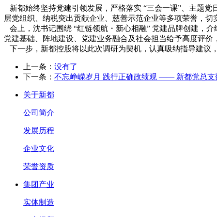
新都始终坚持党建引领发展，严格落实 “三会一课”、主题
层党组织、纳税突出贡献企业、慈善示范企业等多项荣誉，切
会上，沈书记围绕 “红链领航・新心相融” 党建品牌创建，
党建基础、阵地建设、党建业务融合及社会担当给予高度评价
下一步，新都控股将以此次调研为契机，认真吸纳指导建议，
上一条：
没有了
下一条：
不忘峥嵘岁月 践行正确政绩观 —— 新都党总
关于新都
公司简介
发展历程
企业文化
荣誉资质
集团产业
实体制造