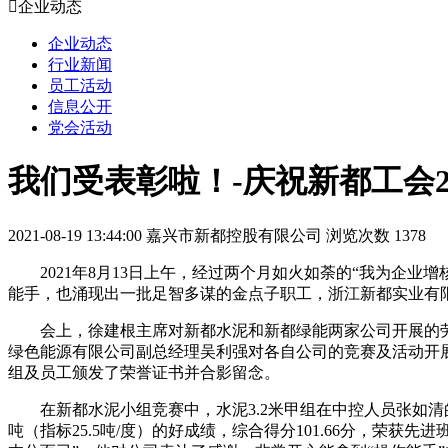

企业动态
企业动态
行业新闻
员工活动
信息公开
党会活动
我们受表彰啦！-庆祝新都工会
2021-08-19 13:44:00
嘉兴市新都控股有限公司
浏览次数 1378
2021年8
月
13日上午，经过两个月如火如荼的“我为企业
能手，也涌现出一批足智多谋的金点子职工，浙江新都实业有
会上，徐建根主席对新都水泥和新都绿能两家公司开展的
绿色能源有限公司副总经理吴利强对各自公司的竞赛及活动开
组及员工颁发了荣誉证书并合影留念。
在新都水泥小组竞赛中，水泥
3.2米甲组在中控人员张如清的
吨（指标25.5吨/度）的好成绩，综合得分101.66分，